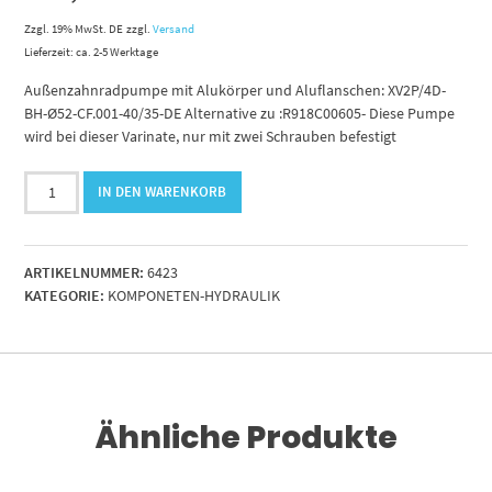
Zzgl. 19% MwSt. DE
zzgl.
Versand
Lieferzeit: ca. 2-5 Werktage
Außenzahnradpumpe mit Alukörper und Aluflanschen: XV2P/4D-
BH-Ø52-CF.001-40/35-DE Alternative zu :R918C00605- Diese Pumpe
wird bei dieser Varinate, nur mit zwei Schrauben befestigt
Zahnradpumpe
IN DEN WARENKORB
4.2ccm.rechtsdrehend
-
260bar
ARTIKELNUMMER:
6423
vivoil
KATEGORIE:
KOMPONETEN-HYDRAULIK
Menge
Ähnliche Produkte