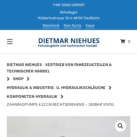
Springen
(+49) 02563-2095597
Sie
Abhollager
zum
Hölderlinstrasse 78 in 48703 Stadtlohn
Inhalt
Warenkorb
Mein Konto
Kasse
0
DIETMAR NIEHUES - VERTRIEB VON FAHRZEUGTEILEN &
TECHNISCHER HANDEL
SHOP
HYDRAULIK & INDUSTRIE- U. HYDRAULIKSCHLÄUCHE
KOMPONETEN-HYDRAULIK
ZAHNRADPUMPE 4.2CCM.RECHTSDREHEND – 260BAR VIVOIL