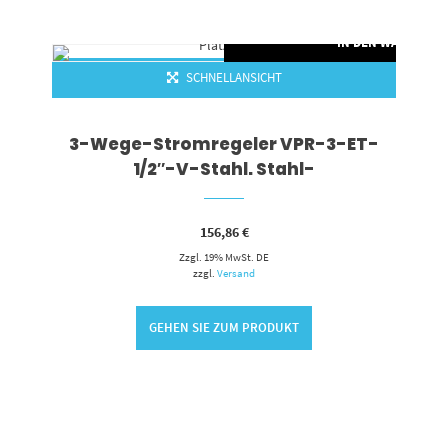
RENKORB
IN DEN WARENKO
SCHNELLANSICHT
3-Wege-Stromregeler VPR-3-ET-
1/2″-V-Stahl. Stahl-
156,86
€
Zzgl. 19% MwSt. DE
zzgl.
Versand
GEHEN SIE ZUM PRODUKT