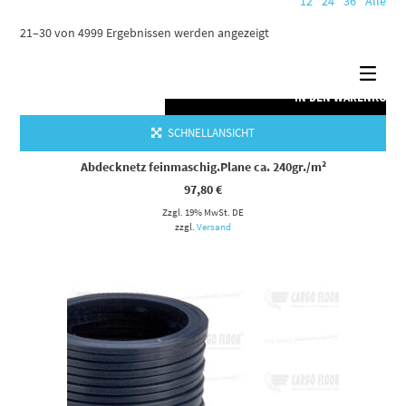
12
24
36
Alle
21–30 von 4999 Ergebnissen werden angezeigt
IN DEN WARENKORB
SCHNELLANSICHT
Abdecknetz feinmaschig.Plane ca. 240gr./m²
97,80
€
Zzgl. 19% MwSt. DE
zzgl.
Versand