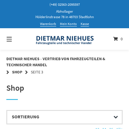
Springen
(+49) 02563-2095597
Sie
Abhollager
zum
Hölderlinstrasse 78 in 48703 Stadtlohn
Inhalt
Warenkorb
Mein Konto
Kasse
0
DIETMAR NIEHUES - VERTRIEB VON FAHRZEUGTEILEN &
TECHNISCHER HANDEL
SHOP
SEITE 3
Shop