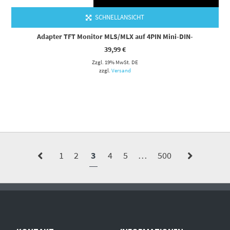
SCHNELLANSICHT
Adapter TFT Monitor MLS/MLX auf 4PIN Mini-DIN-
39,99
€
Zzgl. 19% MwSt. DE
zzgl.
Versand
1
2
3
4
5
…
500