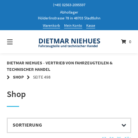
Springen
(+49) 02563-2095597
Sie
Abhollager
zum
Hölderlinstrasse 78 in 48703 Stadtlohn
Inhalt
Warenkorb
Mein Konto
Kasse
0
DIETMAR NIEHUES - VERTRIEB VON FAHRZEUGTEILEN &
TECHNISCHER HANDEL
SHOP
SEITE 498
Shop