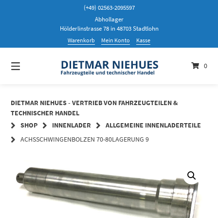
Springen
(+49) 02563-2095597
Sie
Abhollager
zum
Hölderlinstrasse 78 in 48703 Stadtlohn
Inhalt
Warenkorb
Mein Konto
Kasse
0
DIETMAR NIEHUES - VERTRIEB VON FAHRZEUGTEILEN &
TECHNISCHER HANDEL
SHOP
INNENLADER
ALLGEMEINE INNENLADERTEILE
ACHSSCHWINGENBOLZEN 70-80LAGERUNG 9