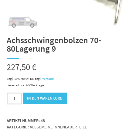
Achsschwingenbolzen 70-
80Lagerung 9
227,50
€
Zzgl. 19% MwSt. DE
zzgl.
Versand
Lieferzeit: ca. 2-5 Werktage
Achsschwingenbolzen
IN DEN WARENKORB
70-
80Lagerung
9
ARTIKELNUMMER:
48
Menge
KATEGORIE:
ALLGEMEINE INNENLADERTEILE