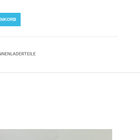
ENKORB
INNENLADERTEILE
KORB