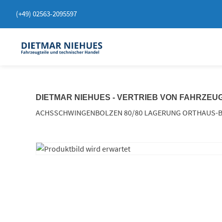
Springen
(+49) 02563-2095597
Sie
zum
Inhalt
DIETMAR NIEHUES - VERTRIEB VON FAHRZEU
ACHSSCHWINGENBOLZEN 80/80 LAGERUNG ORTHAUS-