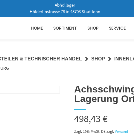
Abhollager
Hölderlinstrasse 78 in 48703 Stadtlohn
HOME
SORTIMENT
SHOP
SERVICE
GTEILEN & TECHNISCHER HANDEL
SHOP
INNENL
BURG
Achsschwing
Lagerung O
498,43
€
Zzgl. 19% MwSt. DE
zzgl.
Versand