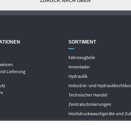
ZURÜCK NACH OBEN
ATIONEN
SORTIMENT
Fahrzeugteile
weisen
Innenlader
nd Lieferung
Hydraulik
utz
Industrie- und Hydraulikschläu
um
T
echnischer Handel
Zentralschmierungen
Hochdruckwaschgeräte und Zu