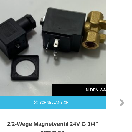
Ansc
IN DEN WARENKORB
SCHNELLANSICHT
2/2-Wege Magnetventil 24V G 1/4″