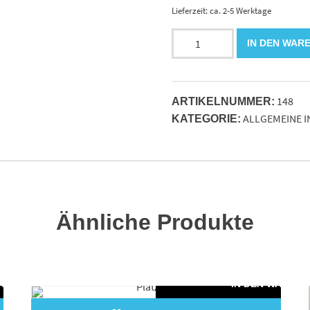
Lieferzeit: ca. 2-5 Werktage
Achsschwingenbolzen
IN DEN WAR
80/80
Lagerung
Orthaus-
148
BURG
ARTIKELNUMMER:
ALLGEMEINE 
Menge
KATEGORIE:
Ähnliche Produkte
WARENKORB
IN DEN WAREN