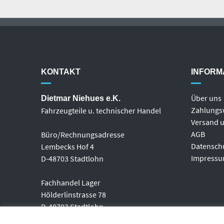
KONTAKT
INFORM
Über uns
Dietmar Niehues e.K.
Zahlungs
Fahrzeugteile u. technischer Handel
Versand u
AGB
Büro/Rechnungsadresse
Datensch
Lembecks Hof 4
Impress
D-48703 Stadtlohn
Fachhandel Lager
Hölderlinstrasse 78
D-48703 Stadtlohn