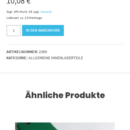
10,08
€
Zzgl. 19% MwSt. DE
zzgl.
Versand
Lieferzeit: ca. 2-5 Werktage
Anlaufscheibe
IN DEN WARENKORB
5278-
020
Menge
ARTIKELNUMMER:
2360
KATEGORIE:
ALLGEMEINE INNENLADERTEILE
Ähnliche Produkte
RENKORB