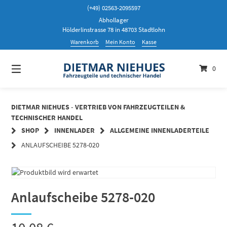
Springen
(+49) 02563-2095597
Sie
Abhollager
zum
Hölderlinstrasse 78 in 48703 Stadtlohn
Inhalt
Warenkorb
Mein Konto
Kasse
0
DIETMAR NIEHUES - VERTRIEB VON FAHRZEUGTEILEN &
TECHNISCHER HANDEL
SHOP
INNENLADER
ALLGEMEINE INNENLADERTEILE
ANLAUFSCHEIBE 5278-020
Anlaufscheibe 5278-020