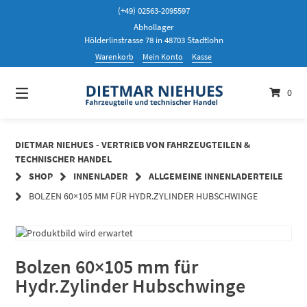
Springen
(+49) 02563-2095597
Sie
Abhollager
zum
Hölderlinstrasse 78 in 48703 Stadtlohn
Inhalt
Warenkorb
Mein Konto
Kasse
0
DIETMAR NIEHUES - VERTRIEB VON FAHRZEUGTEILEN &
TECHNISCHER HANDEL
SHOP
INNENLADER
ALLGEMEINE INNENLADERTEILE
BOLZEN 60×105 MM FÜR HYDR.ZYLINDER HUBSCHWINGE
Bolzen 60×105 mm für
Hydr.Zylinder Hubschwinge