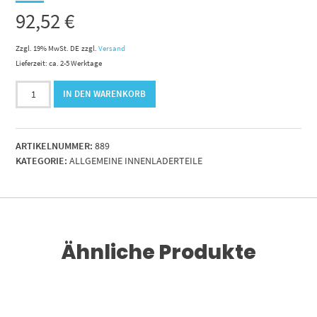
92,52
€
Zzgl. 19% MwSt. DE
zzgl.
Versand
Lieferzeit: ca. 2-5 Werktage
Bolzen
IN DEN WARENKORB
60x105
mm
für
ARTIKELNUMMER:
889
Hydr.Zylinder
KATEGORIE:
ALLGEMEINE INNENLADERTEILE
Hubschwinge
Menge
Ähnliche Produkte