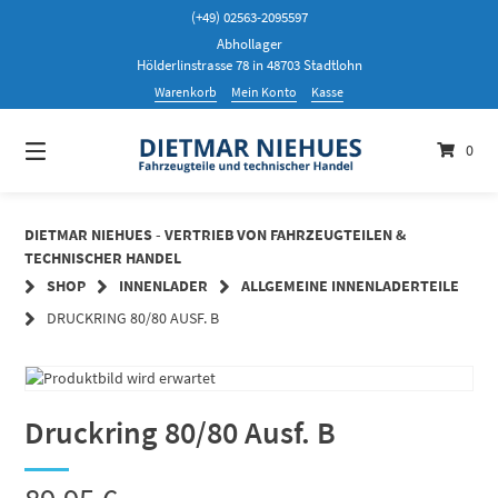
Springen
(+49) 02563-2095597
Sie
Abhollager
zum
Hölderlinstrasse 78 in 48703 Stadtlohn
Inhalt
Warenkorb
Mein Konto
Kasse
0
DIETMAR NIEHUES - VERTRIEB VON FAHRZEUGTEILEN &
TECHNISCHER HANDEL
SHOP
INNENLADER
ALLGEMEINE INNENLADERTEILE
DRUCKRING 80/80 AUSF. B
Druckring 80/80 Ausf. B