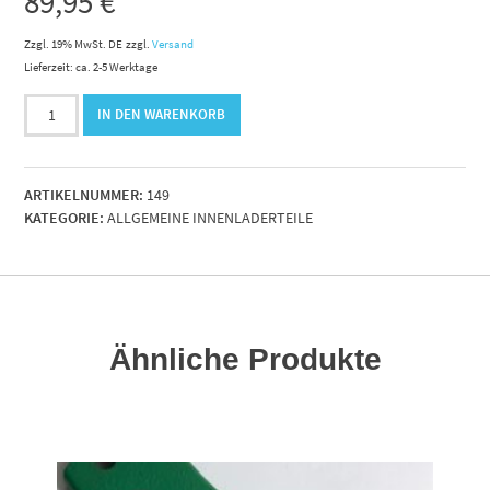
89,95
€
Zzgl. 19% MwSt. DE
zzgl.
Versand
Lieferzeit: ca. 2-5 Werktage
Druckring
IN DEN WARENKORB
80/80
Ausf.
B
ARTIKELNUMMER:
149
Menge
KATEGORIE:
ALLGEMEINE INNENLADERTEILE
Ähnliche Produkte
RENKORB