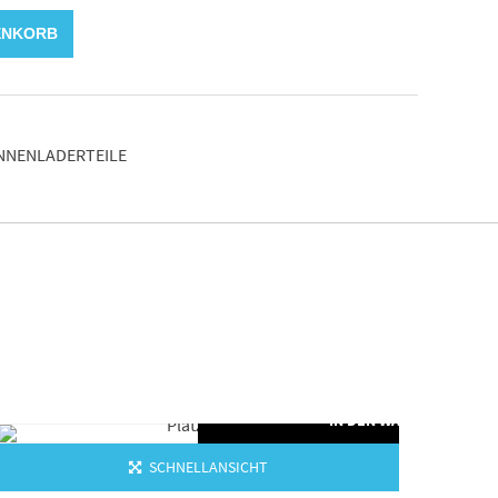
ENKORB
INNENLADERTEILE
ORB
IN DEN WARENKORB
SCHNELLANSICHT