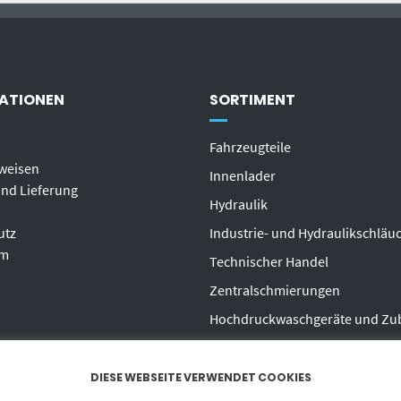
ATIONEN
SORTIMENT
Fahrzeugteile
weisen
Innenlader
nd Lieferung
Hydraulik
utz
Industrie- und Hydraulikschläu
um
T
echnischer Handel
Zentralschmierungen
Hochdruckwaschgeräte und Zu
DIESE WEBSEITE VERWENDET COOKIES