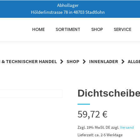
Abhollager
Hölderlinstrasse 78 in 48703 Stadtlohn
HOME
SORTIMENT
SHOP
SERVICE
N & TECHNISCHER HANDEL
SHOP
INNENLADER
ALLG
Dichtscheibe
59,72
€
Zzgl. 19% MwSt. DE
zzgl.
Versand
Lieferzeit: ca. 2-5 Werktage