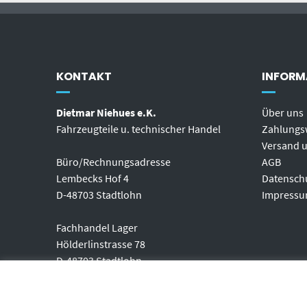
KONTAKT
INFORM
Dietmar Niehues e.K.
Über uns
Fahrzeugteile u. technischer Handel
Zahlungs
Versand u
Büro/Rechnungsadresse
AGB
Lembecks Hof 4
Datensch
D-48703 Stadtlohn
Impress
Fachhandel Lager
Hölderlinstrasse 78
D-48703 Stadtlohn
Telefon: (+49) 02563-2095597