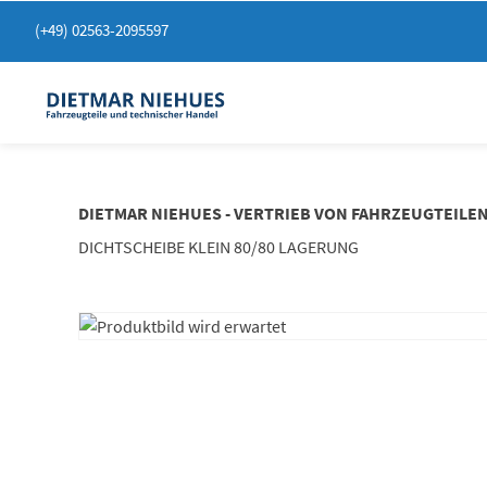
Springen
(+49) 02563-2095597
Sie
zum
Inhalt
DIETMAR NIEHUES - VERTRIEB VON FAHRZEUGTEILE
DICHTSCHEIBE KLEIN 80/80 LAGERUNG