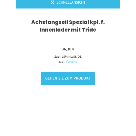
SCHNELLANSICHT
Achsfangseil Spezial kpl. f.
Innenlader mit Tride
36,10
€
Zzgl. 19% MwSt. DE
zzgl.
Versand
GEHEN SIE ZUM PRODUKT