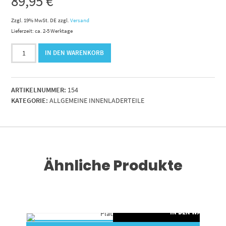
89,95
€
Zzgl. 19% MwSt. DE
zzgl.
Versand
Lieferzeit: ca. 2-5 Werktage
Druckring
IN DEN WARENKORB
80/80
Ausf.
C
ARTIKELNUMMER:
154
Menge
KATEGORIE:
ALLGEMEINE INNENLADERTEILE
Ähnliche Produkte
RENKORB
IN DEN WARENKO