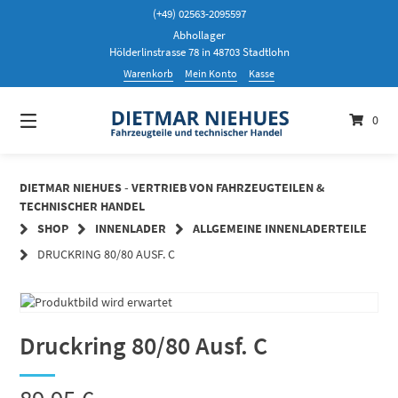
Springen
(+49) 02563-2095597
Sie
Abhollager
zum
Hölderlinstrasse 78 in 48703 Stadtlohn
Inhalt
Warenkorb
Mein Konto
Kasse
0
DIETMAR NIEHUES - VERTRIEB VON FAHRZEUGTEILEN &
TECHNISCHER HANDEL
SHOP
INNENLADER
ALLGEMEINE INNENLADERTEILE
DRUCKRING 80/80 AUSF. C
Druckring 80/80 Ausf. C