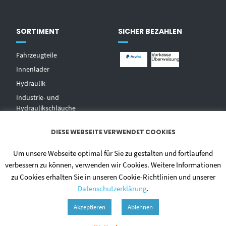
SORTIMENT
SICHER BEZAHLEN
Fahrzeugteile
Innenlader
Hydraulik
Industrie- und
Hydraulikschläuche
T
echnischer Handel
DIESE WEBSEITE VERWENDET COOKIES
Zentralschmierungen
Hochdruckwaschgeräte und
Um unsere Webseite optimal für Sie zu gestalten und fortlaufend
Zubehör
verbessern zu können, verwenden wir Cookies. Weitere Informationen
zu Cookies erhalten Sie in unseren Cookie-Richtlinien und unserer
Datenschutzerklärung
.
Akzeptieren
Ablehnen