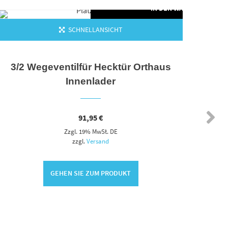
ORB
IN DEN WARENKORB
SCHNELLANSICHT
3/2 Wegeventilfür Hecktür Orthaus
Pump
Innenlader
91,95
€
Zzgl. 19% MwSt. DE
zzgl.
Versand
GEHEN SIE ZUM PRODUKT