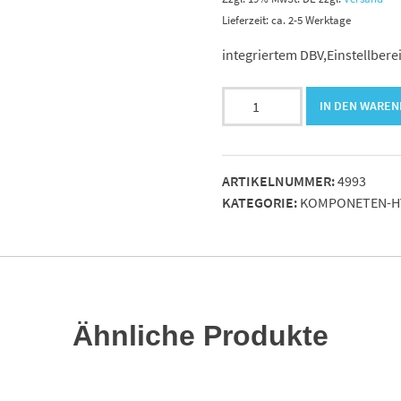
Lieferzeit: ca. 2-5 Werktage
integriertem DBV,Einstellberei
Druckzuschaltventil
IN DEN WARE
R
1/4"
Stahlgehäuse.
ARTIKELNUMMER:
4993
mit
KATEGORIE:
KOMPONETEN-H
Menge
Ähnliche Produkte