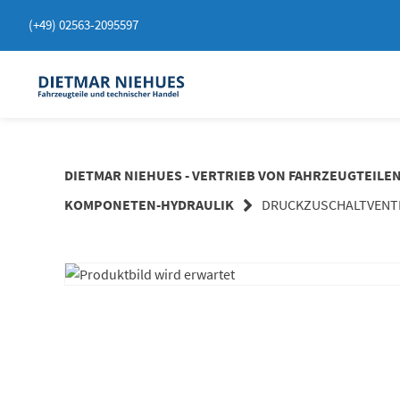
Springen
(+49) 02563-2095597
Sie
zum
Inhalt
DIETMAR NIEHUES - VERTRIEB VON FAHRZEUGTEILE
KOMPONETEN-HYDRAULIK
DRUCKZUSCHALTVENTIL