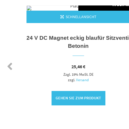
N DEN WARENKORB
IN DEN 
SCHNELLANSICHT
der
24 V DC Magnet eckig blaufür Sitzventi
Betonin
25,46
€
Zzgl. 19% MwSt. DE
zzgl.
Versand
GEHEN SIE ZUM PRODUKT