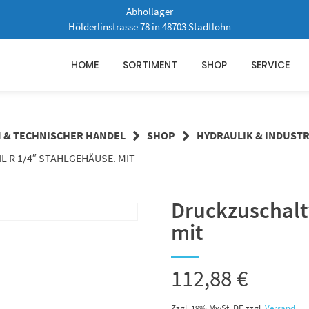
Abhollager
Hölderlinstrasse 78 in 48703 Stadtlohn
HOME
SORTIMENT
SHOP
SERVICE
N & TECHNISCHER HANDEL
SHOP
HYDRAULIK & INDUSTR
 R 1/4″ STAHLGEHÄUSE. MIT
Druckzuschaltv
mit
112,88
€
Zzgl. 19% MwSt. DE
zzgl.
Versand