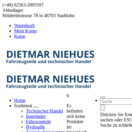
Springen
(+49) 02563-2095597
Sie
Abhollager
zum
Hölderlinstrasse 78 in 48703 Stadtlohn
Inhalt
Warenkorb
Mein Konto
Kasse
0
Home
Suchen
Sortiment
Es
nach:
Technischer Handel
befinden
Drücken Sie Ent
Innenlader
sich keine
suchen oder ESC
Fahrzeugteile
Produkte
Suche zu schließ
Hydraulik
im