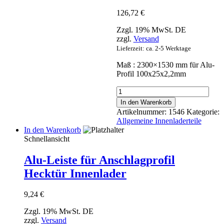
126,72
€
Zzgl. 19% MwSt. DE
zzgl.
Versand
Lieferzeit: ca. 2-5 Werktage
Maß : 2300×1530 mm für Alu-
Profil 100x25x2,2mm
Einlegeplane
blau
In den Warenkorb
6
Artikelnummer:
1546
Kategorie:
Laschen
Allgemeine Innenladerteile
für
In den Warenkorb
Alu-
Schnellansicht
Profil
Menge
Alu-Leiste für Anschlagprofil
Hecktür Innenlader
9,24
€
Zzgl. 19% MwSt. DE
zzgl.
Versand