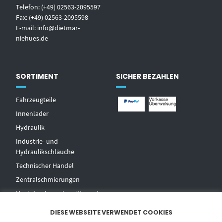
Telefon: (+49) 02563-2095597
Fax: (+49) 02563-2095598
E-mail:
info@dietmar-
niehues.de
SORTIMENT
SICHER BEZAHLEN
Fahrzeugteile
Innenlader
Hydraulik
Industrie- und
Hydraulikschläuche
T
echnischer Handel
Zentralschmierungen
Hochdruckwaschgeräte und
Zubehör
DIESE WEBSEITE VERWENDET COOKIES