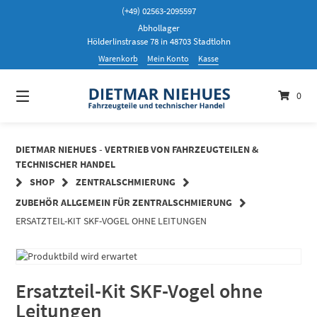
Springen
(+49) 02563-2095597
Sie
Abhollager
zum
Hölderlinstrasse 78 in 48703 Stadtlohn
Inhalt
Warenkorb
Mein Konto
Kasse
0
DIETMAR NIEHUES - VERTRIEB VON FAHRZEUGTEILEN &
TECHNISCHER HANDEL
SHOP
ZENTRALSCHMIERUNG
ZUBEHÖR ALLGEMEIN FÜR ZENTRALSCHMIERUNG
ERSATZTEIL-KIT SKF-VOGEL OHNE LEITUNGEN
Ersatzteil-Kit SKF-Vogel ohne
Leitungen