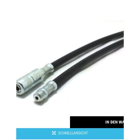
RENKORB
IN DEN WARENKO
SCHNELLANSICHT