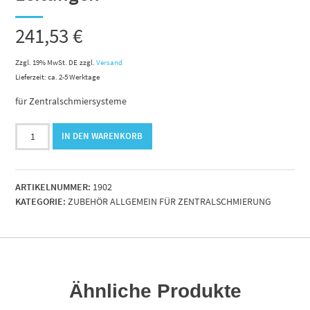
241,53
€
Zzgl. 19% MwSt. DE
zzgl.
Versand
Lieferzeit: ca. 2-5 Werktage
für Zentralschmiersysteme
Ersatzteil-
IN DEN WARENKORB
Kit
SKF-
Vogel
ARTIKELNUMMER:
1902
ohne
KATEGORIE:
ZUBEHÖR ALLGEMEIN FÜR ZENTRALSCHMIERUNG
Leitungen
Menge
Ähnliche Produkte