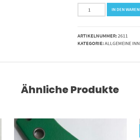
Kabel
IN DEN WARE
16²
schwarz
H07V-
ARTIKELNUMMER:
2611
K
KATEGORIE:
ALLGEMEINE IN
Meterware
Menge
Ähnliche Produkte