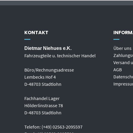
KONTAKT
INFORM
Über uns
Dietmar Niehues e.K.
Zahlungs
Fahrzeugteile u. technischer Handel
Versand u
AGB
Büro/Rechnungsadresse
Datensch
Lembecks Hof 4
Impress
D-48703 Stadtlohn
Fachhandel Lager
Hölderlinstrasse 78
D-48703 Stadtlohn
Telefon: (+49) 02563-2095597