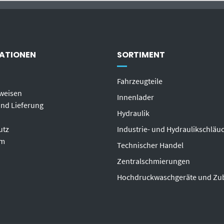
ATIONEN
SORTIMENT
Fahrzeugteile
weisen
Innenlader
nd Lieferung
Hydraulik
utz
Industrie- und Hydraulikschläu
um
T
echnischer Handel
Zentralschmierungen
Hochdruckwaschgeräte und Zu