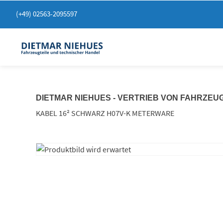
Springen
(+49) 02563-2095597
Sie
zum
Inhalt
DIETMAR NIEHUES - VERTRIEB VON FAHRZEU
KABEL 16² SCHWARZ H07V-K METERWARE