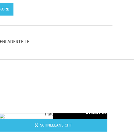
NKORB
NENLADERTEILE
IN DEN WARENKORB
SCHNELLANSICHT