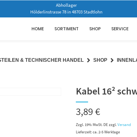
Abhollager
Hölderlinstrasse 78 in 48703 Stadtlohn
HOME
SORTIMENT
SHOP
SERVICE
GTEILEN & TECHNISCHER HANDEL
SHOP
INNENL
Kabel 16² sch
3,89
€
Zzgl. 19% MwSt. DE
zzgl.
Versand
Lieferzeit: ca. 2-5 Werktage