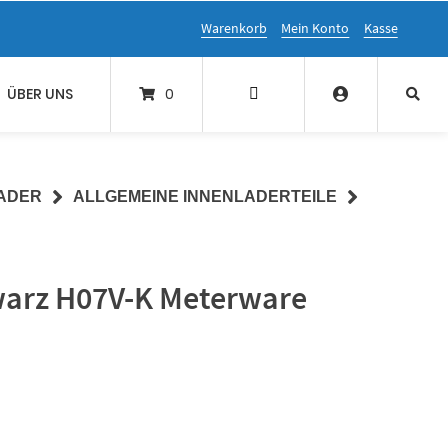
Warenkorb
Mein Konto
Kasse
ÜBER UNS
0
ADER
ALLGEMEINE INNENLADERTEILE
warz H07V-K Meterware