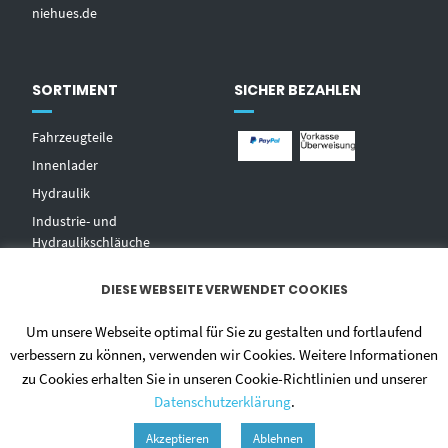
niehues.de
SORTIMENT
SICHER BEZAHLEN
Fahrzeugteile
Innenlader
Hydraulik
Industrie- und
Hydraulikschläuche
T
echnischer Handel
DIESE WEBSEITE VERWENDET COOKIES
Zentralschmierungen
Hochdruckwaschgeräte und
Um unsere Webseite optimal für Sie zu gestalten und fortlaufend
Zubehör
verbessern zu können, verwenden wir Cookies. Weitere Informationen
zu Cookies erhalten Sie in unseren Cookie-Richtlinien und unserer
Datenschutzerklärung
.
Akzeptieren
Ablehnen