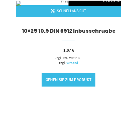
IN DEN WARENKO
SCHNELLANSICHT
10×25 10.9 DIN 6912 Inbusschruabe
1,07
€
Zzgl. 19% MwSt. DE
zzgl.
Versand
GEHEN SIE ZUM PRODUKT
RENKORB