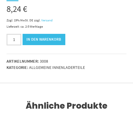
8,24
€
Zzgl. 19% MwSt. DE
zzgl.
Versand
Lieferzeit: ca. 2-5 Werktage
Adapter
IN DEN WARENKORB
-
Kupplung
22x1.5-
ARTIKELNUMMER:
3008
3/8"
KATEGORIE:
ALLGEMEINE INNENLADERTEILE
tridec
LV-
O
glass
Menge
Ähnliche Produkte