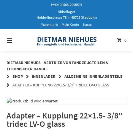
Springen
(+49) 02563-2095597
Sie
Abhollager
zum
Hölderlinstrasse 78 in 48703 Stadtlohn
Inhalt
Warenkorb
Mein Konto
Kasse
0
DIETMAR NIEHUES - VERTRIEB VON FAHRZEUGTEILEN &
TECHNISCHER HANDEL
SHOP
INNENLADER
ALLGEMEINE INNENLADERTEILE
ADAPTER – KUPPLUNG 22×1.5- 3/8″ TRIDEC LV-O GLASS
Adapter – Kupplung 22×1.5- 3/8″
tridec LV-O glass