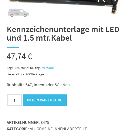
Kennzeichenunterlage mit LED
und 1.5 mtr.Kabel
47,74
€
Zzgl. 19% MwSt. DE
zzgl.
Versand
Lieferzeit: ca. 2-5 Werktage
Rubbolite 647, Innenlader SGL Neu
Kennzeichenunterlage
IN DEN WARENKORB
mit
LED
und
ARTIKELNUMMER:
3475
1.5
KATEGORIE:
ALLGEMEINE INNENLADERTEILE
mtr.Kabel
Menge