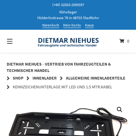
Springen
(+49) 02563-2095597
Sie
Abhollager
zum
Hölderlinstrasse 78 in 48703 Stadtlohn
Inhalt
Warenkorb
Mein Konto
Kasse
0
DIETMAR NIEHUES - VERTRIEB VON FAHRZEUGTEILEN &
TECHNISCHER HANDEL
SHOP
INNENLADER
ALLGEMEINE INNENLADERTEILE
KENNZEICHENUNTERLAGE MIT LED UND 1.5 MTR.KABEL