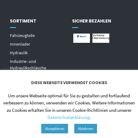
SORTIMENT
SICHER BEZAHLEN
Fahrzeugteile
Innenlader
Hydraulik
Industrie- und
Hydraulikschläuche
T
echnischer Handel
DIESE WEBSEITE VERWENDET COOKIES
Zentralschmierungen
Hochdruckwaschgeräte und
Um unsere Webseite optimal für Sie zu gestalten und fortlaufend
Zubehör
verbessern zu können, verwenden wir Cookies. Weitere Informationen
zu Cookies erhalten Sie in unseren Cookie-Richtlinien und unserer
Datenschutzerklärung
.
Akzeptieren
Ablehnen