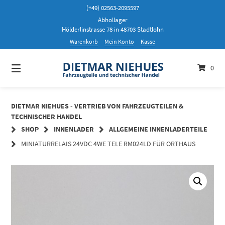
Springen
(+49) 02563-2095597
Sie
Abhollager
zum
Hölderlinstrasse 78 in 48703 Stadtlohn
Inhalt
Warenkorb
Mein Konto
Kasse
0
DIETMAR NIEHUES - VERTRIEB VON FAHRZEUGTEILEN &
TECHNISCHER HANDEL
SHOP
INNENLADER
ALLGEMEINE INNENLADERTEILE
MINIATURRELAIS 24VDC 4WE TELE RM024LD FÜR ORTHAUS