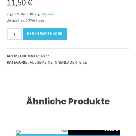
11,50
€
Zzgl. 19% MwSt. DE
zzgl.
Versand
Lieferzeit: ca. 2-5 Werktage
Miniaturrelais
IN DEN WARENKORB
24VDC
4We
Tele
ARTIKELNUMMER:
4377
RM024LD
KATEGORIE:
ALLGEMEINE INNENLADERTEILE
für
Orthaus
Menge
Ähnliche Produkte
IN DEN WARENKO