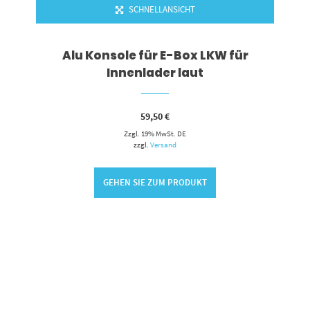
SCHNELLANSICHT
Alu Konsole für E-Box LKW für
Innenlader laut
59,50
€
Zzgl. 19% MwSt. DE
zzgl.
Versand
GEHEN SIE ZUM PRODUKT
RENKORB