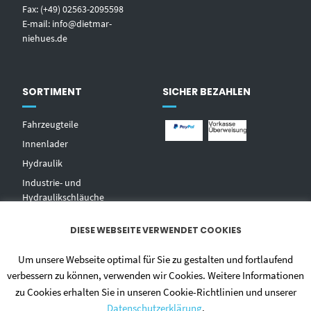
Fax: (+49) 02563-2095598
E-mail:
info@dietmar-
niehues.de
SORTIMENT
SICHER BEZAHLEN
Fahrzeugteile
Innenlader
Hydraulik
Industrie- und
Hydraulikschläuche
T
echnischer Handel
DIESE WEBSEITE VERWENDET COOKIES
Zentralschmierungen
Hochdruckwaschgeräte und
Um unsere Webseite optimal für Sie zu gestalten und fortlaufend
Zubehör
verbessern zu können, verwenden wir Cookies. Weitere Informationen
zu Cookies erhalten Sie in unseren Cookie-Richtlinien und unserer
Datenschutzerklärung
.