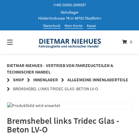
Springen
(+49) 02563-2095597
Sie
Abhollager
zum
Hölderlinstrasse 78 in 48703 Stadtlohn
Inhalt
Warenkorb
Mein Konto
Kasse
0
DIETMAR NIEHUES - VERTRIEB VON FAHRZEUGTEILEN &
TECHNISCHER HANDEL
SHOP
INNENLADER
ALLGEMEINE INNENLADERTEILE
BREMSHEBEL LINKS TRIDEC GLAS -BETON LV-O
Bremshebel links Tridec Glas -
Beton LV-O