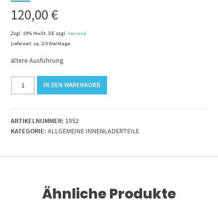
120,00
€
Zzgl. 19% MwSt. DE
zzgl.
Versand
Lieferzeit: ca. 2-5 Werktage
ältere Ausführung
Bremshebel
IN DEN WARENKORB
links
Tridec
Glas
ARTIKELNUMMER:
1952
-
KATEGORIE:
ALLGEMEINE INNENLADERTEILE
Beton
LV-
O
Menge
Ähnliche Produkte