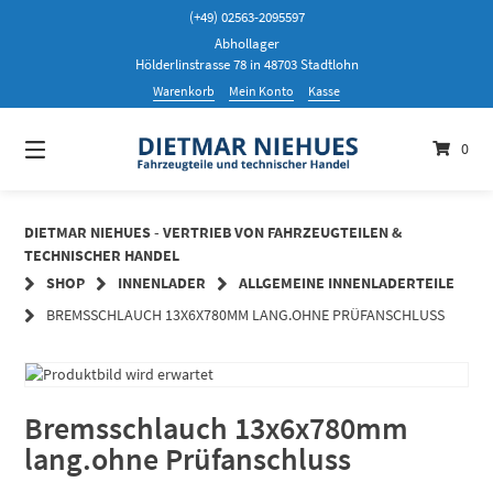
Springen
(+49) 02563-2095597
Sie
Abhollager
zum
Hölderlinstrasse 78 in 48703 Stadtlohn
Inhalt
Warenkorb
Mein Konto
Kasse
0
DIETMAR NIEHUES - VERTRIEB VON FAHRZEUGTEILEN &
TECHNISCHER HANDEL
SHOP
INNENLADER
ALLGEMEINE INNENLADERTEILE
BREMSSCHLAUCH 13X6X780MM LANG.OHNE PRÜFANSCHLUSS
Bremsschlauch 13x6x780mm
lang.ohne Prüfanschluss