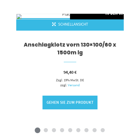
RENKORB
IN DEN WARENKO
SCHNELLANSICHT
Anschlagklotz vorn 130×100/60 x
1500m lg
94,40
€
Zzgl. 19% MwSt. DE
zzgl.
Versand
GEHEN SIE ZUM PRODUKT