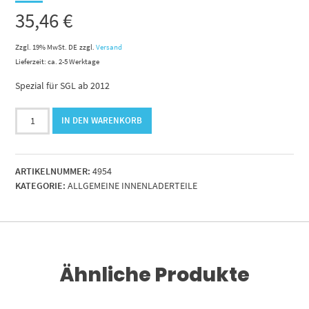
35,46
€
Zzgl. 19% MwSt. DE
zzgl.
Versand
Lieferzeit: ca. 2-5 Werktage
Spezial für SGL ab 2012
Bremsschlauch
IN DEN WARENKORB
13x6x780mm
lang.ohne
Prüfanschluss
ARTIKELNUMMER:
4954
Menge
KATEGORIE:
ALLGEMEINE INNENLADERTEILE
Ähnliche Produkte