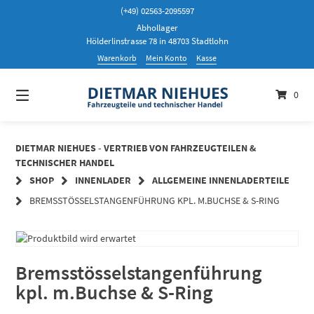
Springen
(+49) 02563-2095597
Sie
Abhollager
zum
Hölderlinstrasse 78 in 48703 Stadtlohn
Inhalt
Warenkorb
Mein Konto
Kasse
0
DIETMAR NIEHUES - VERTRIEB VON FAHRZEUGTEILEN &
TECHNISCHER HANDEL
SHOP
INNENLADER
ALLGEMEINE INNENLADERTEILE
BREMSSTÖSSELSTANGENFÜHRUNG KPL. M.BUCHSE & S-RING
Bremsstösselstangenführung
kpl. m.Buchse & S-Ring