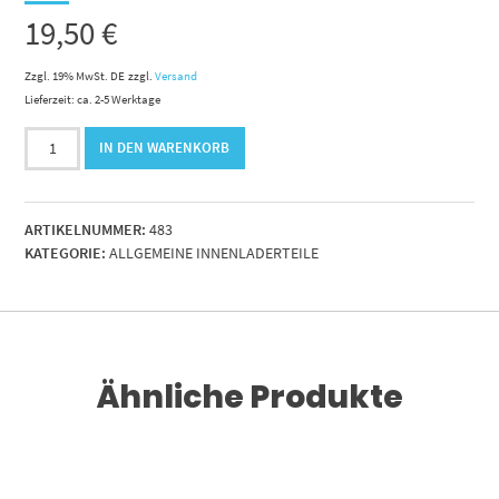
19,50
€
Zzgl. 19% MwSt. DE
zzgl.
Versand
Lieferzeit: ca. 2-5 Werktage
Bremsstösselstangenführung
IN DEN WARENKORB
kpl.
m.Buchse
&
ARTIKELNUMMER:
483
S-
KATEGORIE:
ALLGEMEINE INNENLADERTEILE
Ring
Menge
Ähnliche Produkte