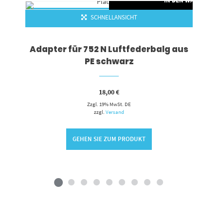
RENKORB
IN DEN WARENKO
SCHNELLANSICHT
Adapter für 752 N Luftfederbalg aus
PE schwarz
18,00
€
Zzgl. 19% MwSt. DE
zzgl.
Versand
GEHEN SIE ZUM PRODUKT