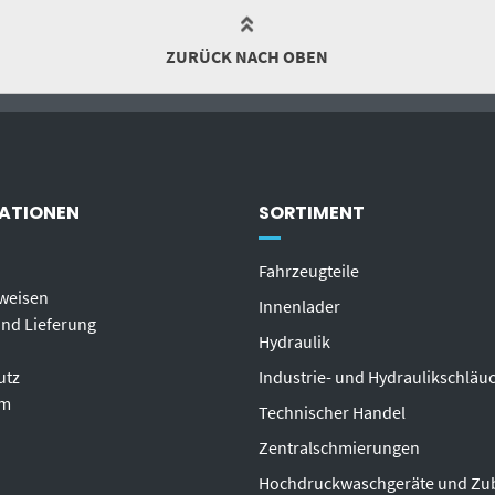
ZURÜCK NACH OBEN
ATIONEN
SORTIMENT
Fahrzeugteile
weisen
Innenlader
nd Lieferung
Hydraulik
utz
Industrie- und Hydraulikschläu
um
T
echnischer Handel
Zentralschmierungen
Hochdruckwaschgeräte und Zu