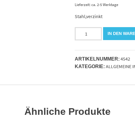
Lieferzeit: ca. 2-5 Werktage
Stahl,verzinkt
Gabelkof
IN DEN WAR
16x32
mm
nach
4542
DIN71752
ARTIKELNUMMER:
ALLGEMEINE 
M16x1.5
KATEGORIE:
d=16mm
Menge
Ähnliche Produkte