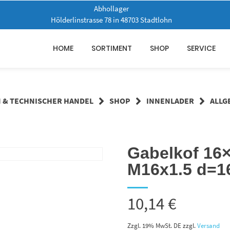
Abhollager
Hölderlinstrasse 78 in 48703 Stadtlohn
HOME
SORTIMENT
SHOP
SERVICE
N & TECHNISCHER HANDEL
SHOP
INNENLADER
ALLG
Gabelkof 16
M16x1.5 d=
10,14
€
Zzgl. 19% MwSt. DE
zzgl.
Versand