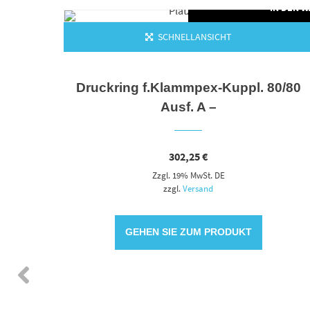
N DEN WARENKORB
IN DEN 
SCHNELLANSICHT
uabe
Druckring f.Klammpex-Kuppl. 80/80
Ausf. A –
302,25
€
Zzgl. 19% MwSt. DE
zzgl.
Versand
GEHEN SIE ZUM PRODUKT