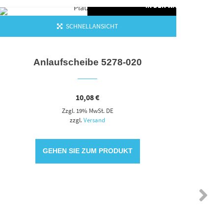
ORB
IN DEN WARENKORB
SCHNELLANSICHT
Anlaufscheibe 5278-020
Ansc
10,08
€
Zzgl. 19% MwSt. DE
zzgl.
Versand
GEHEN SIE ZUM PRODUKT