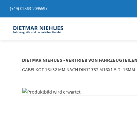
Springen
(+49) 02563-2095597
Sie
zum
Inhalt
DIETMAR NIEHUES - VERTRIEB VON FAHRZEUGTEILE
GABELKOF 16×32 MM NACH DIN71752 M16X1.5 D=16MM