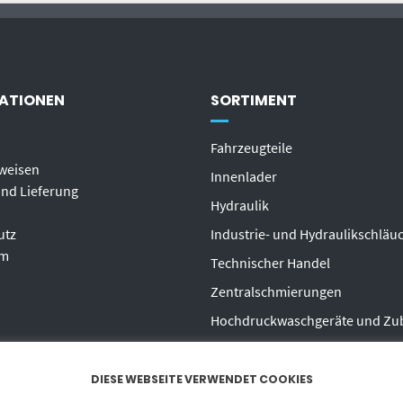
ATIONEN
SORTIMENT
Fahrzeugteile
weisen
Innenlader
nd Lieferung
Hydraulik
utz
Industrie- und Hydraulikschläu
um
T
echnischer Handel
Zentralschmierungen
Hochdruckwaschgeräte und Zu
DIESE WEBSEITE VERWENDET COOKIES