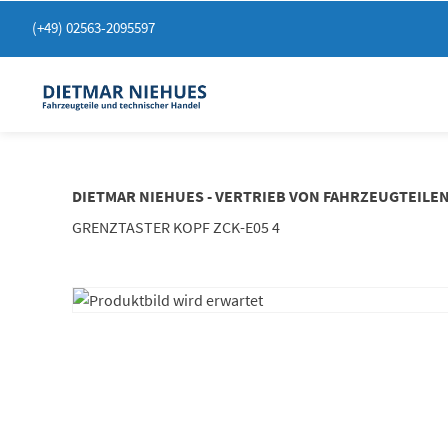
Springen
(+49) 02563-2095597
Sie
zum
Inhalt
DIETMAR NIEHUES - VERTRIEB VON FAHRZEUGTEILE
GRENZTASTER KOPF ZCK-E05 4