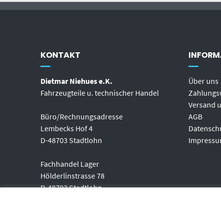
KONTAKT
INFORM
Dietmar Niehues e.K.
Über uns
Fahrzeugteile u. technischer Handel
Zahlungs
Versand u
Büro/Rechnungsadresse
AGB
Lembecks Hof 4
Datensch
D-48703 Stadtlohn
Impress
Fachhandel Lager
Hölderlinstrasse 78
D-48703 Stadtlohn
Telefon: (+49) 02563-2095597