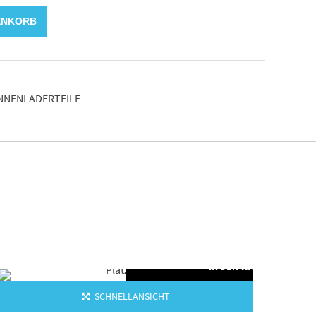
ENKORB
INNENLADERTEILE
ORB
IN DEN WARENKORB
SCHNELLANSICHT