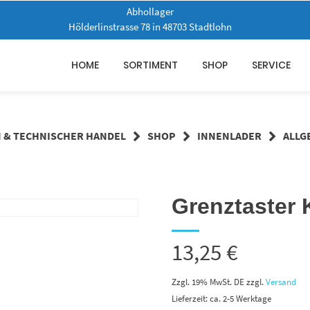
Abhollager
Hölderlinstrasse 78 in 48703 Stadtlohn
HOME
SORTIMENT
SHOP
SERVICE
N & TECHNISCHER HANDEL
SHOP
INNENLADER
ALLG
Grenztaster 
13,25
€
Zzgl. 19% MwSt. DE
zzgl.
Versand
Lieferzeit: ca. 2-5 Werktage