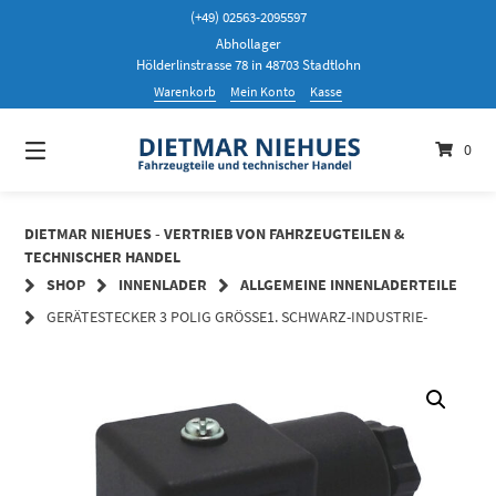
Springen
(+49) 02563-2095597
Sie
Abhollager
zum
Hölderlinstrasse 78 in 48703 Stadtlohn
Inhalt
Warenkorb
Mein Konto
Kasse
0
DIETMAR NIEHUES - VERTRIEB VON FAHRZEUGTEILEN &
TECHNISCHER HANDEL
SHOP
INNENLADER
ALLGEMEINE INNENLADERTEILE
GERÄTESTECKER 3 POLIG GRÖSSE1. SCHWARZ-INDUSTRIE-