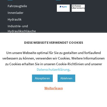
Fahrzeugteile
Innenlader
Hydraulik
Industrie- und
Hydraulikschläuche
T
echnischer Handel
DIESE WEBSEITE VERWENDET COOKIES
Zentralschmierungen
Hochdruckwaschgeräte und
Um unsere Webseite optimal für Sie zu gestalten und fortlaufend
Zubehör
verbessern zu können, verwenden wir Cookies. Weitere Informationen
zu Cookies erhalten Sie in unseren Cookie-Richtlinien und unserer
Datenschutzerklärung
.
Akzeptieren
Ablehnen
Weiterlesen
© 2020 - DIETMAR NIEHUES
ALLGEMEINE GESCHÄFTSBEDINGUNGEN
DATENSCHUTZERKLÄRUNG
ZAHLUNGSWEISEN
VERSAND & LIEFERUNG
WIDERRUF
IMPRESSUM