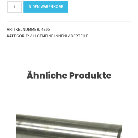
Gerätestecker
IN DEN WARENKORB
3
polig
Größe1.
ARTIKELNUMMER:
4895
schwarz-
KATEGORIE:
ALLGEMEINE INNENLADERTEILE
Industrie-
Menge
Ähnliche Produkte
RENKORB