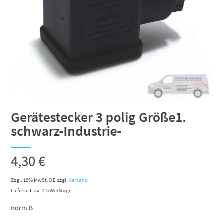
Gerätestecker 3 polig Größe1.
schwarz-Industrie-
4,30
€
Zzgl. 19% MwSt. DE
zzgl.
Versand
Lieferzeit: ca. 2-5 Werktage
norm B