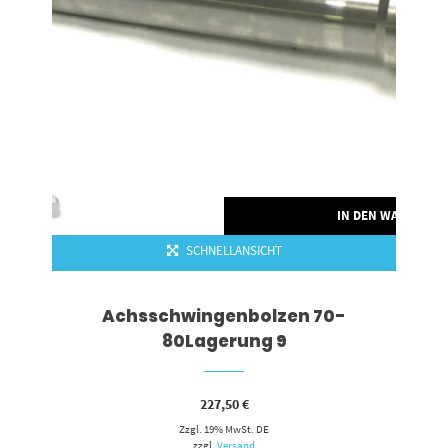
IN DEN WARENKO
SCHNELLANSICHT
Achsschwingenbolzen 70-
80Lagerung 9
227,50
€
Zzgl. 19% MwSt. DE
zzgl.
Versand