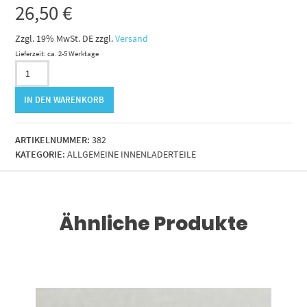
26,50
€
Zzgl. 19% MwSt. DE
zzgl.
Versand
Lieferzeit: ca. 2-5 Werktage
Leitungsdose
90°
für
IN DEN WARENKORB
Nahrungsschalter
Fahrwerk
OI
ARTIKELNUMMER:
382
Menge
KATEGORIE:
ALLGEMEINE INNENLADERTEILE
Ähnliche Produkte