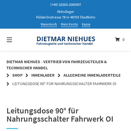
Springen
(+49) 02563-2095597
Sie
Abhollager
zum
Hölderlinstrasse 78 in 48703 Stadtlohn
Inhalt
Warenkorb
Mein Konto
Kasse
0
DIETMAR NIEHUES - VERTRIEB VON FAHRZEUGTEILEN &
TECHNISCHER HANDEL
SHOP
INNENLADER
ALLGEMEINE INNENLADERTEILE
LEITUNGSDOSE 90° FÜR NAHRUNGSSCHALTER FAHRWERK OI
Leitungsdose 90° für
Nahrungsschalter Fahrwerk OI