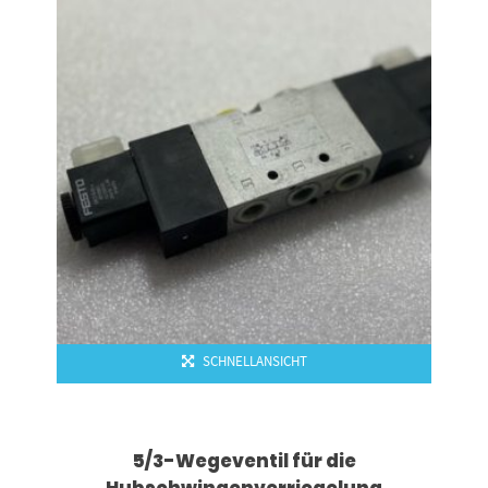
SCHNELLANSICHT
5/3-Wegeventil für die
Hubschwingenverriegelung