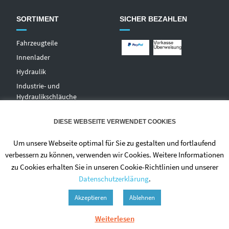
SORTIMENT
SICHER BEZAHLEN
Fahrzeugteile
Innenlader
Hydraulik
Industrie- und
Hydraulikschläuche
T
echnischer Handel
DIESE WEBSEITE VERWENDET COOKIES
Zentralschmierungen
Hochdruckwaschgeräte und
Um unsere Webseite optimal für Sie zu gestalten und fortlaufend
Zubehör
verbessern zu können, verwenden wir Cookies. Weitere Informationen
zu Cookies erhalten Sie in unseren Cookie-Richtlinien und unserer
Datenschutzerklärung
.
Akzeptieren
Ablehnen
Weiterlesen